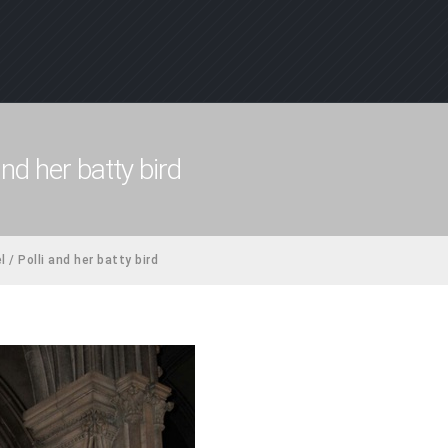
and her batty bird
l / Polli and her batty bird