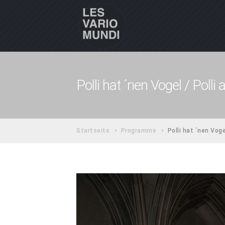
Polli hat ´nen Vogel / Polli 
Startseite
Programme
Polli hat ´nen Voge